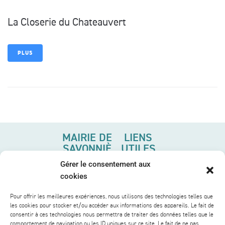
La Closerie du Chateauvert
PLUS
MAIRIE DE
LIENS
SAVONNIÈ
UTILES
RES
TOURS
Gérer le consentement aux
Rue
MÉTROPOLE
cookies
Principale,
VIVRE À
Pour offrir les meilleures expériences, nous utilisons des technologies telles que
37510
les cookies pour stocker et/ou accéder aux informations des appareils. Le fait de
SAVONNIÈRES
Savonnières
consentir à ces technologies nous permettra de traiter des données telles que le
comportement de navigation ou les ID uniques sur ce site. Le fait de ne pas