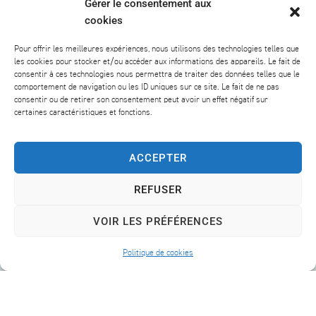
Gérer le consentement aux
rangelle.com
cookies
https://www.lamaiso
ntourangelle.com
Pour offrir les meilleures expériences, nous utilisons des technologies telles que
les cookies pour stocker et/ou accéder aux informations des appareils. Le fait de
consentir à ces technologies nous permettra de traiter des données telles que le
comportement de navigation ou les ID uniques sur ce site. Le fait de ne pas
consentir ou de retirer son consentement peut avoir un effet négatif sur
certaines caractéristiques et fonctions.
MAIRIE DE
LIENS
SAVONNIÈ
UTILES
ACCEPTER
RES
TOURS
Rue
MÉTROPOLE
REFUSER
Principale,
VIVRE À
37510
VOIR LES PRÉFÉRENCES
SAVONNIÈRES
Savonnières
VOTRE
Politique de cookies
02 47 43
MAIRIE
53 63
QUE FAIRE À
Nous